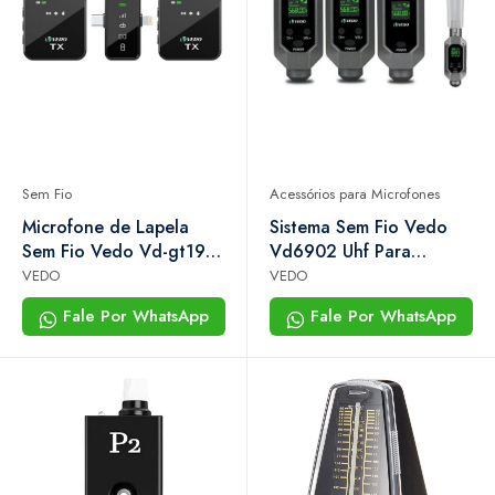
Sem Fio
Acessórios para Microfones
Microfone de Lapela
Sistema Sem Fio Vedo
Sem Fio Vedo Vd-gt19 3
Vd6902 Uhf Para
em 1 | Iphone, Android e
Microfone Dinâmico Xlr |
VEDO
VEDO
Câmera
2 Canais
Fale Por WhatsApp
Fale Por WhatsApp