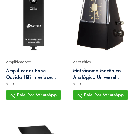
Amplificadores
Acessórios
Amplificador Fone
Metrônomo Mecânico
Ouvido Hifi Interface
Analógico Universal
áudio Xlr Vedo Vd-p2
Vedo Vd7310 Preto
VEDO
VEDO
Fale Por WhatsApp
Fale Por WhatsApp