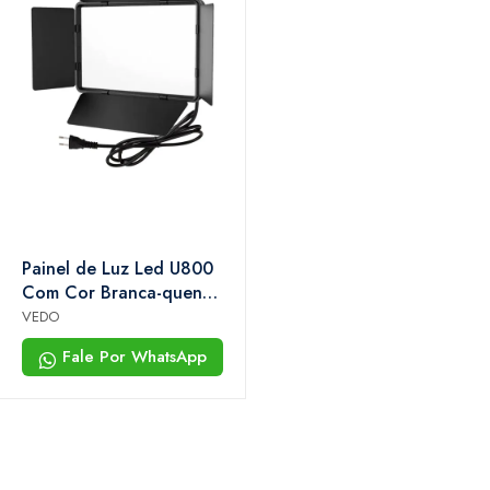
Painel de Luz Led U800
Com Cor Branca-quente
e Branca-fria
VEDO
Fale Por WhatsApp