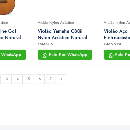
stico
Violão Nylon Acústico
Violão Nylon Ac
ine Gc1
Violão Yamaha C80ii
Violão Aço
co Natural
Nylon Acústico Natural
Eletroacústi
Performance
YAMAHA
GIANNINI
(light Burst)
r WhatsApp
Fale Por WhatsApp
Fale P
3
4
5
6
7
»