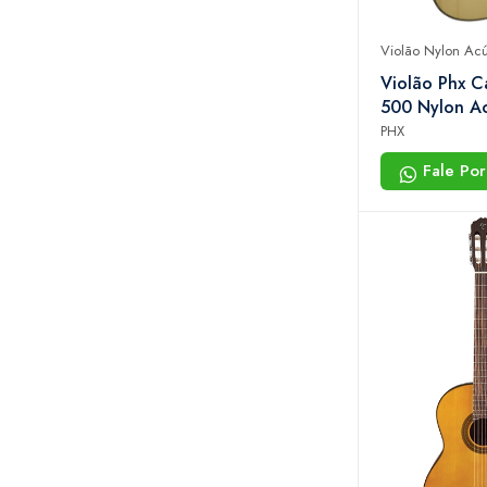
Violão Nylon Acú
Violão Phx C
500 Nylon Ac
Natural
PHX
Fale Po