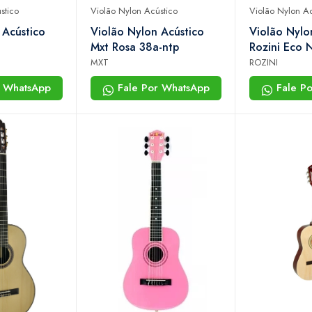
stico
Violão Nylon Acústico
Violão Nylon Ac
 Acústico
Violão Nylon Acústico
Violão Nylo
Mxt Rosa 38a-ntp
Rozini Eco 
Mogno Rx2
MXT
ROZINI
r WhatsApp
Fale Por WhatsApp
Fale P