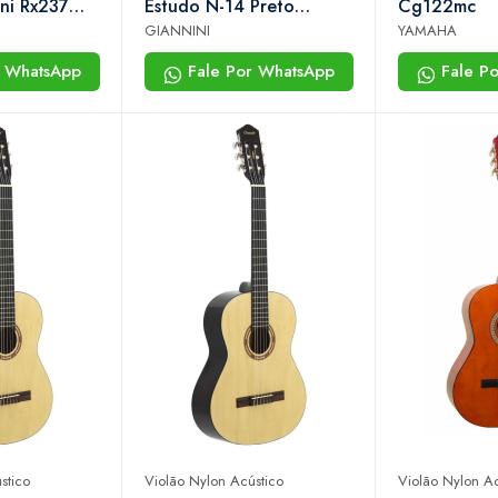
ini Rx237
Estudo N-14 Preto
Cg122mc
ural Cedro
Giannini
GIANNINI
YAMAHA
r WhatsApp
Fale Por WhatsApp
Fale P
stico
Violão Nylon Acústico
Violão Nylon Ac