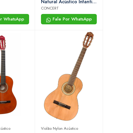
Natural Acústico Infantil
Nylon 34” Com Tensor
CONCERT
or WhatsApp
Fale Por WhatsApp
ústico
Violão Nylon Acústico