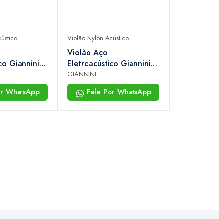
ústico
Violão Nylon Acústico
Violão Aço
co Giannini
Eletroacústico Giannini
 Plus N-17 lb
Performance Plus N-17 n
GIANNINI
(natural)
or WhatsApp
Fale Por WhatsApp