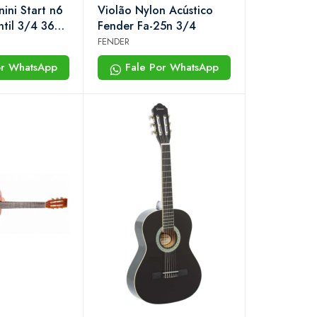
ini Start n6
Violão Nylon Acústico
ntil 3/4 36”
Fender Fa-25n 3/4
ico
FENDER
or WhatsApp
Fale Por WhatsApp