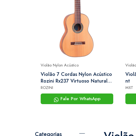
Violão Nylon Acústico
Violã
phis Denver
Violão 7 Cordas Nylon Acústico
Viol
tico
Rozini Rx237 Virtuoso Natural
nt
Cedro Canadense
ROZINI
MXT
hatsApp
Fale Por WhatsApp
Violão
Categorias