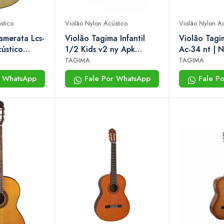
stico
Violão Nylon Acústico
Violão Nylon Ac
amerata Lcs-
Violão Tagima Infantil
Violão Tag
ústico
1/2 Kids v2 ny Apk
Ac-34 nt | N
Azalea Pink
Acústico | 3
TAGIMA
TAGIMA
r WhatsApp
Fale Por WhatsApp
Fale P