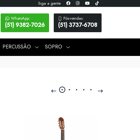
Siga a gente
WhatsApp:
Pós-vendas:
(51) 9382-7026
(51) 3737-6708
PERCUSSÃO
SOPRO