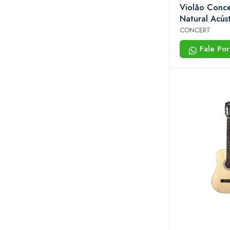
Violão Conc
Natural Acúst
Nylon 36” C
CONCERT
Fale Po