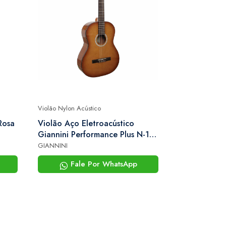
Violão Nylon Acústico
Violão Nylon Ac
Rosa
Violão Aço Eletroacústico
Violão Aço E
Giannini Performance Plus N-17
Giannini Per
lb (light Burst)
n (natural)
GIANNINI
GIANNINI
Fale Por WhatsApp
Fale