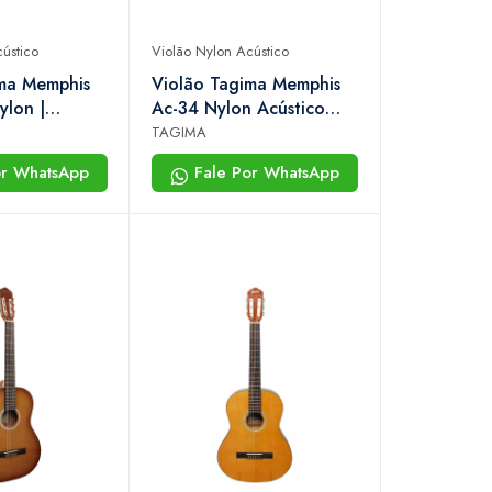
ústico
Violão Nylon Acústico
ima Memphis
Violão Tagima Memphis
ylon |
Ac-34 Nylon Acústico
/4
Natural
TAGIMA
or WhatsApp
Fale Por WhatsApp