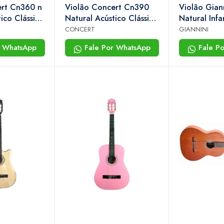
ert Cn360 n
Violão Concert Cn390
Violão Giann
ico Clássico
Natural Acústico Clássico
Natural Infa
om Tensor
Nylon 39” Com Tensor
Nylon Acúst
CONCERT
GIANNINI
r WhatsApp
Fale Por WhatsApp
Fale P