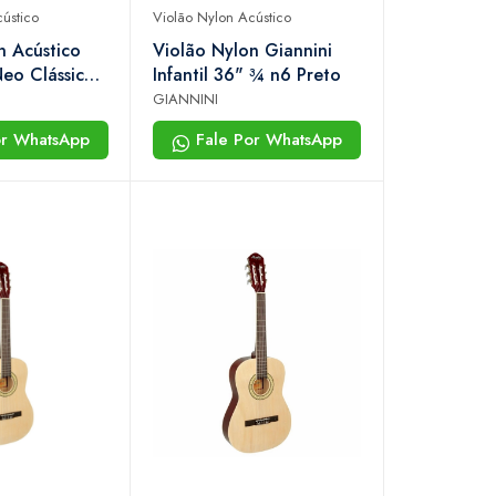
ústico
Violão Nylon Acústico
n Acústico
Violão Nylon Giannini
Neo Clássico
Infantil 36" ¾ n6 Preto
06
GIANNINI
or WhatsApp
Fale Por WhatsApp