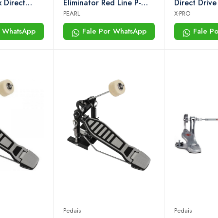
 Direct
Eliminator Red Line P-
Direct Drive
eve em
2052c (com Case)
Rápido, Prec
PEARL
X-PRO
lo Axis Com
Robusto Par
r WhatsApp
Fale Por WhatsApp
Fale P
Exigentes
Pedais
Pedais