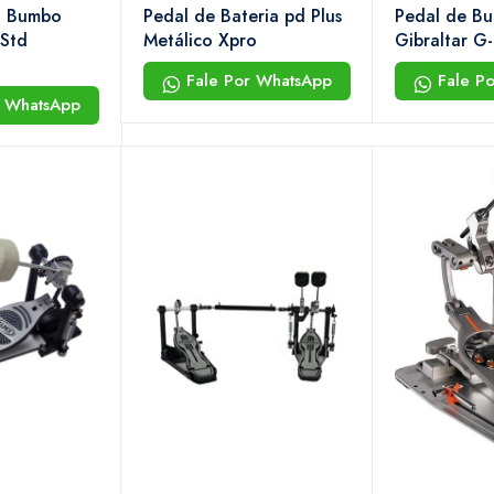
a Bumbo
Pedal de Bateria pd Plus
Pedal de B
 Std
Metálico Xpro
Gibraltar G-
db
Fale Por WhatsApp
Fale P
r WhatsApp