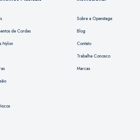
as
Sobre a Openstage
mentos de Cordas
Blog
s Nylon
Contato
Trabalhe Conosco
ras
Marcas
ssão
iscos