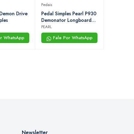
Pedais
 Demon Drive
Pedal Simples Pearl P930
ples
Demonator Longboard
Powershifter
PEARL
or WhatsApp
Fale Por WhatsApp
Newsletter