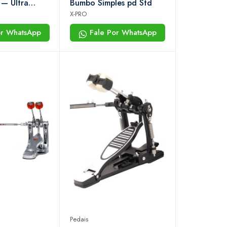
 — Ultra
Bumbo Simples pd Std
iso e
X-PRO
a Bateristas
or WhatsApp
Fale Por WhatsApp
Pedais