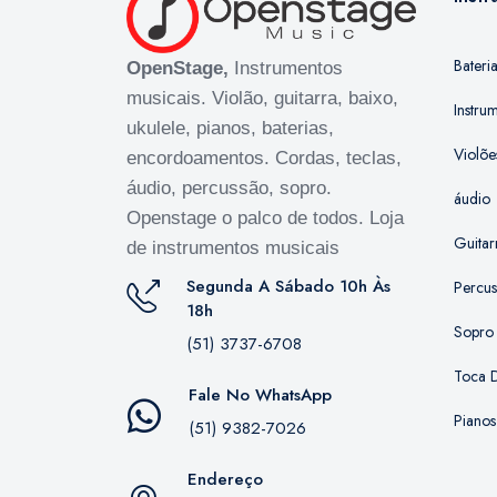
Bateri
OpenStage,
Instrumentos
musicais. Violão, guitarra, baixo,
Instru
ukulele, pianos, baterias,
Violõe
encordoamentos. Cordas, teclas,
áudio, percussão, sopro.
áudio
Openstage o palco de todos. Loja
Guitar
de instrumentos musicais
Segunda A Sábado 10h Às
Percu
18h
Sopro
(51) 3737-6708
Toca D
Fale No WhatsApp
Pianos
(51) 9382-7026
Endereço