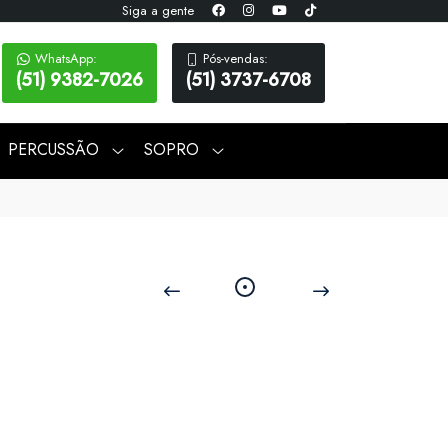
Siga a gente
WhatsApp:
Pós-vendas:
(51) 9382-7026
(51) 3737-6708
PERCUSSÃO
SOPRO