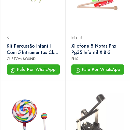
Kit
Infantil
Kit Percussão Infantil
Xilofone 8 Notas Phx
Com 5 Intrumentos Ckpk
Pg35 Infantil Xl8-3
4t
CUSTOM SOUND
PHX
Fale Por WhatsApp
Fale Por WhatsApp