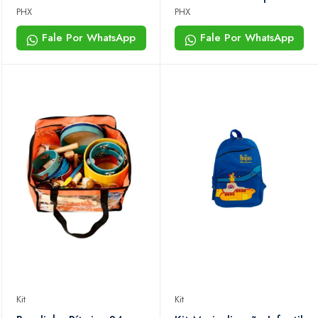
19cm Com Capa
Peças Phx Yellow
PHX
PHX
Submarine
Fale Por WhatsApp
Fale Por WhatsApp
Kit
Kit