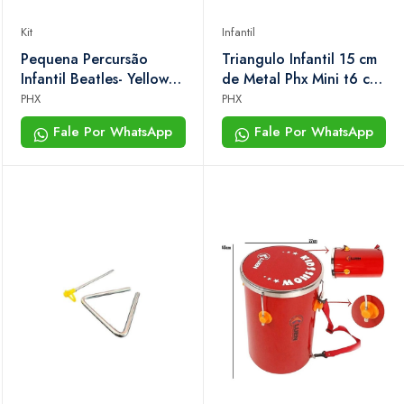
Kit
Infantil
Pequena Percursão
Triangulo Infantil 15 cm
Infantil Beatles- Yellow
de Metal Phx Mini t6 c/
Submarine 5 Peças
Capa
PHX
PHX
Fale Por WhatsApp
Fale Por WhatsApp