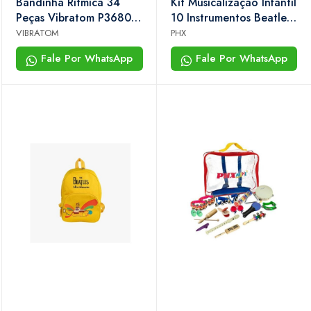
Bandinha Rítmica 34
Kit Musicalização Infantil
Peças Vibratom P3680
10 Instrumentos Beatles
Infantil Musicalização
- Blue Submarine Yellow
VIBRATOM
PHX
Com Bag
Fale Por WhatsApp
Fale Por WhatsApp