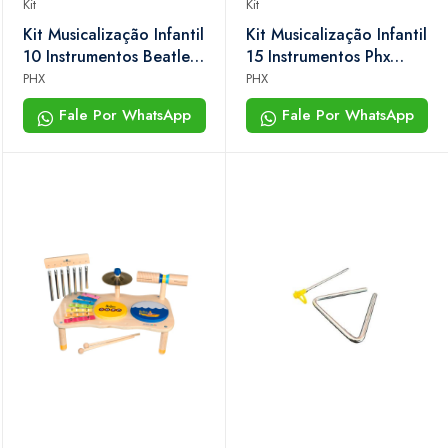
Kit
Kit
Kit Musicalização Infantil
Kit Musicalização Infantil
10 Instrumentos Beatles
15 Instrumentos Phx
- Yellow Submarine
Tz15-1
PHX
PHX
Yellow
Fale Por WhatsApp
Fale Por WhatsApp