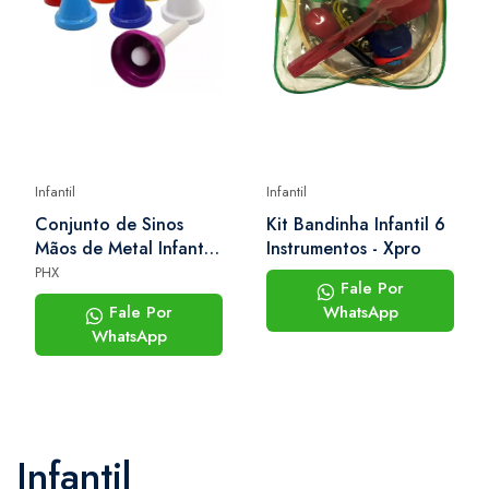
Infantil
Infantil
Conjunto de Sinos
Kit Bandinha Infantil 6
Mãos de Metal Infantil
Instrumentos - Xpro
Phx Mini (8 Peças)
PHX
Fale Por
Escalas Diatônica
Fale Por
WhatsApp
Colorido
WhatsApp
Infantil