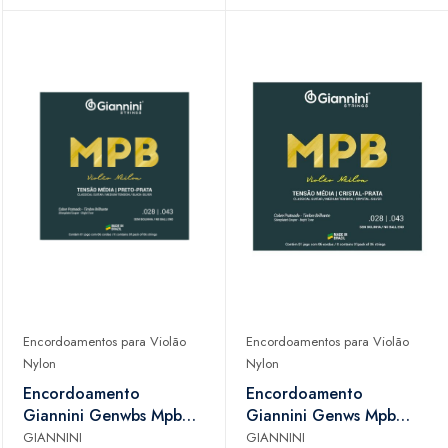
Prateados
Encordoamentos para Violão
Encordoamentos para Violão
Nylon
Nylon
Encordoamento
Encordoamento
Giannini Genwbs Mpb
Giannini Genws Mpb
Violão Nylon Preto
Violão Nylon Cristal
GIANNINI
GIANNINI