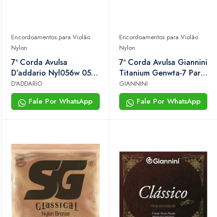
Encordoamentos para Violão
Encordoamentos para Violão
Nylon
Nylon
7ª Corda Avulsa
7ª Corda Avulsa Giannini
D’addario Nyl056w 056
Titanium Genwta-7 Para
Para Violão Nylon Dó/c
Violão Nylon – .058
D'ADDARIO
GIANNINI
Fale Por WhatsApp
Fale Por WhatsApp