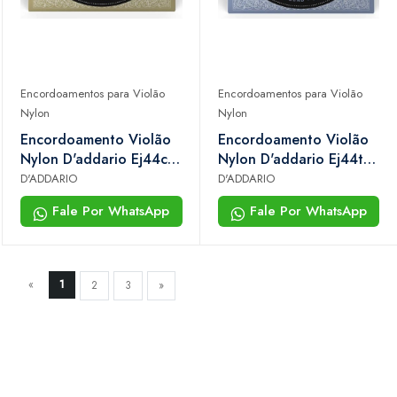
Encordoamentos para Violão
Encordoamentos para Violão
Nylon
Nylon
Encordoamento Violão
Encordoamento Violão
Nylon D'addario Ej44c
Nylon D'addario Ej44tt
Pro-arté Composite
Pro-arté Dynacore
D'ADDARIO
D'ADDARIO
Core Tensão Extra
Titanium Tensão Extra
Fale Por WhatsApp
Fale Por WhatsApp
Pesada
Pesada
«
1
2
3
»