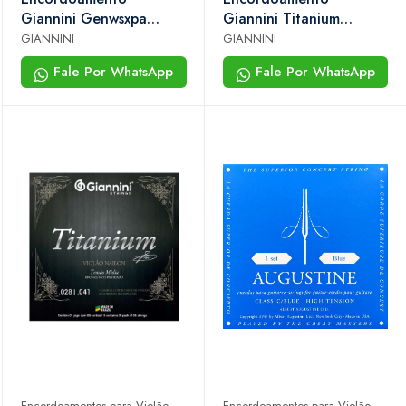
Giannini Genwsxpa
Giannini Titanium
Violão Nylon Clássico
Genwxta Para Violão
GIANNINI
GIANNINI
Bronze 65/35 Super
Nylon – Extra Pesada
Fale Por WhatsApp
Fale Por WhatsApp
Extra Pesado
Encordoamentos para Violão
Encordoamentos para Violão