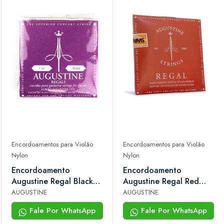
Encordoamentos para Violão
Encordoamentos para Violão
Nylon
Nylon
Encordoamento
Encordoamento
Augustine Regal Black
Augustine Regal Red
Violão Nylon Agudos
Violão Nylon Alta
AUGUSTINE
AUGUSTINE
Crystal ht Baixos
Tensão Agudos e
Fale Por WhatsApp
Fale Por WhatsApp
Prateados lt
Médios Graves