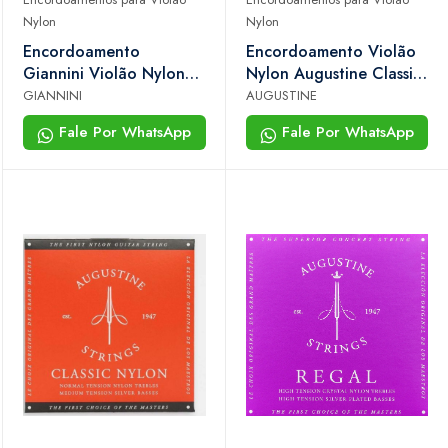
Nylon
Nylon
Encordoamento
Encordoamento Violão
Giannini Violão Nylon
Nylon Augustine Classic
Titanium 85/15 Genwtm
Blue Nt/ht Alta Tensão
GIANNINI
AUGUSTINE
Fale Por WhatsApp
Fale Por WhatsApp