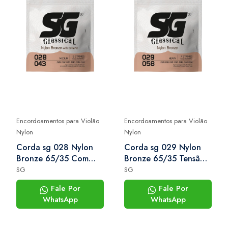
Encordoamentos para Violão
Encordoamentos para Violão
Nylon
Nylon
Corda sg 028 Nylon
Corda sg 029 Nylon
Bronze 65/35 Com
Bronze 65/35 Tensão
Bolinha Para Violão
Pesada Para Violão 7
SG
SG
Cordas
Fale Por
Fale Por
WhatsApp
WhatsApp