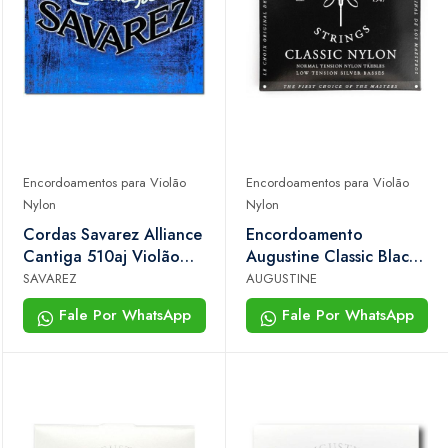
Encordoamentos para Violão
Encordoamentos para Violão
Nylon
Nylon
Cordas Savarez Alliance
Encordoamento
Cantiga 510aj Violão
Augustine Classic Black
Nylon Tensão Alta
Violão Nylon Agudos
SAVAREZ
AUGUSTINE
Normais e Baixos
Fale Por WhatsApp
Fale Por WhatsApp
Prateado