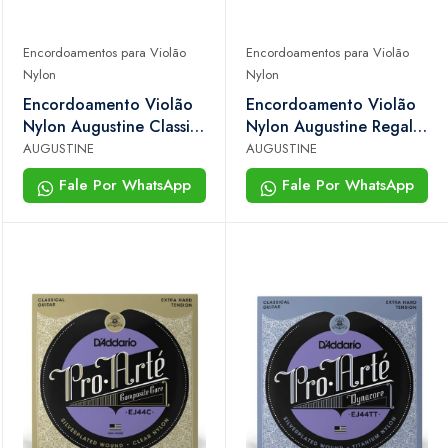
Encordoamentos para Violão
Encordoamentos para Violão
Nylon
Nylon
Encordoamento Violão
Encordoamento Violão
Nylon Augustine Classic
Nylon Augustine Regal
Red Tensão Normal e
Blue ht Alta Tensão
AUGUSTINE
AUGUSTINE
Média
Fale Por WhatsApp
Fale Por WhatsApp