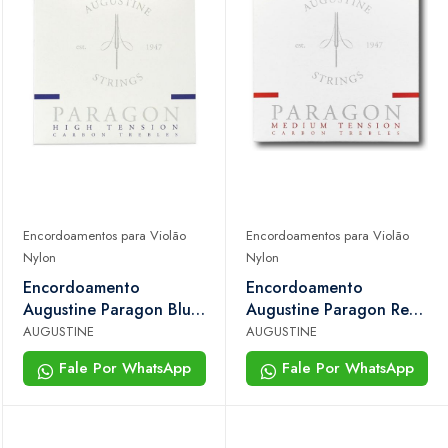
Encordoamentos para Violão
Encordoamentos para Violão
Nylon
Nylon
Encordoamento
Encordoamento
Augustine Paragon Blue
Augustine Paragon Red
ht Violão Nylon Carbon
Medium Tension Carbon
AUGUSTINE
AUGUSTINE
Trebles Alta Tensão
Trebles Para Violão
Fale Por WhatsApp
Fale Por WhatsApp
Nylon