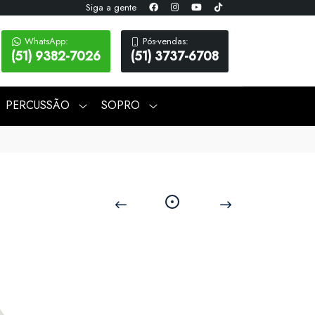
Siga a gente
WhatsApp:
Pós-vendas:
(51) 9382-7026
(51) 3737-6708
PERCUSSÃO
SOPRO