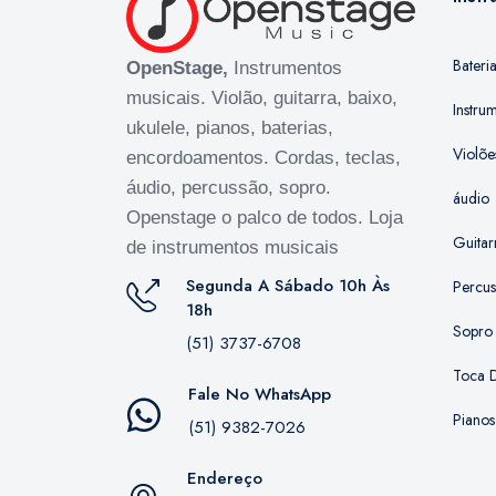
Bateri
OpenStage,
Instrumentos
musicais. Violão, guitarra, baixo,
Instru
ukulele, pianos, baterias,
Violõe
encordoamentos. Cordas, teclas,
áudio, percussão, sopro.
áudio
Openstage o palco de todos. Loja
Guitar
de instrumentos musicais
Segunda A Sábado 10h Às
Percu
18h
Sopro
(51) 3737-6708
Toca D
Fale No WhatsApp
Pianos
(51) 9382-7026
Endereço