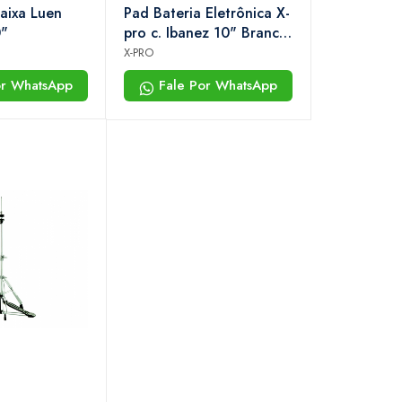
Caixa Luen
Pad Bateria Eletrônica X-
"
pro c. Ibanez 10" Branco
Dual Zone Para Caixa
X-PRO
or WhatsApp
Fale Por WhatsApp