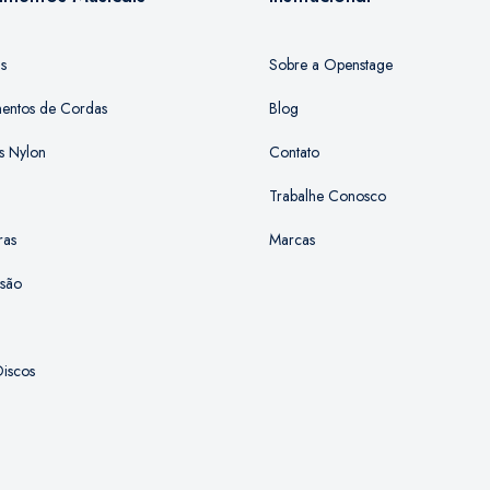
as
Sobre a Openstage
mentos de Cordas
Blog
s Nylon
Contato
Trabalhe Conosco
ras
Marcas
ssão
iscos