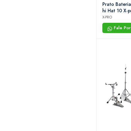
Prato Bateria
hi Hat 10 X-
Ed100
X-PRO
Fale Po