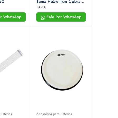
30
Tama Hb5w Iron Cobra
200 Kit Com 5 Peças
TAMA
or WhatsApp
Fale Por WhatsApp
Baterias
Acessórios para Baterias