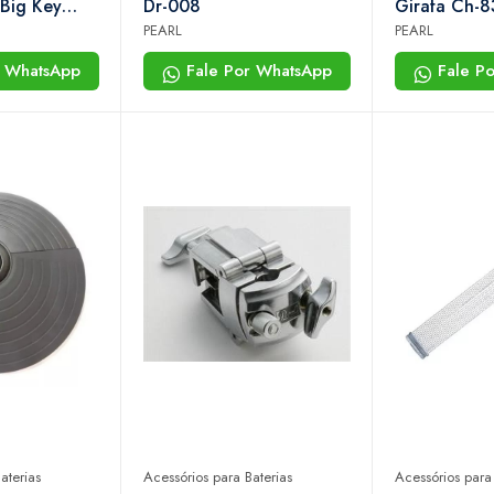
 Big Key
Dr-008
Girafa Ch-8
erramenta
PEARL
PEARL
r WhatsApp
Fale Por WhatsApp
Fale P
aterias
Acessórios para Baterias
Acessórios para 