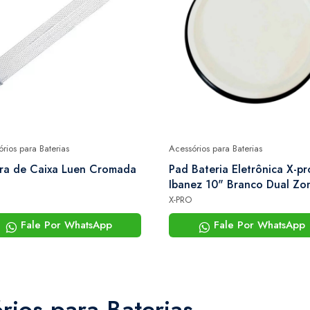
rios para Baterias
Acessórios para Baterias
ira de Caixa Luen Cromada
Pad Bateria Eletrônica X-pro c.
Ibanez 10" Branco Dual Zo
Para Caixa
X-PRO
Fale Por WhatsApp
Fale Por WhatsApp
rios para Baterias