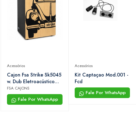
Acessórios
Acessórios
Cajon Fsa Strike Sk5045
Kit Captaçao Mod.001 -
w. Dub Eletroacústico
Fcd
Com Captação P10
FSA CAJONS
Fale Por WhatsApp
Fale Por WhatsApp