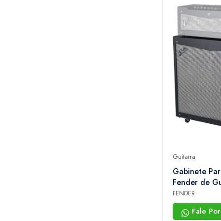
Guitarra
Gabinete Pa
Fender de Gu
0600 000 - 
FENDER
412 v2
Fale Po