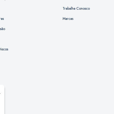
Trabalhe Conosco
ras
Marcas
ssão
iscos
r