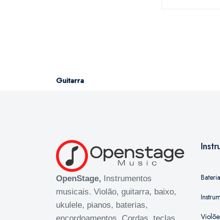
Guitarra
Inst
Bateri
OpenStage,
Instrumentos
musicais. Violão, guitarra, baixo,
Instru
ukulele, pianos, baterias,
Violõe
encordoamentos. Cordas, teclas,