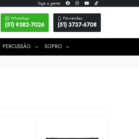
Siga a gente
WhatsApp:
Pós-vendas:
(51) 9382-7026
(51) 3737-6708
PERCUSSÃO
SOPRO