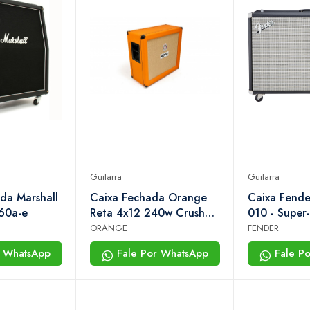
Guitarra
Guitarra
da Marshall
Caixa Fechada Orange
Caixa Fend
960a-e
Reta 4x12 240w Crush
010 - Super
Pro
Black
ORANGE
FENDER
r WhatsApp
Fale Por WhatsApp
Fale P