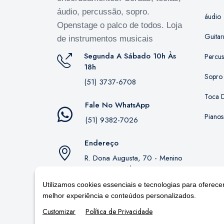
áudio, percussão, sopro.
áudio
Openstage o palco de todos. Loja
Guitar
de instrumentos musicais
Segunda A Sábado 10h Às
Percu
18h
Sopro
(51) 3737-6708
Toca D
Fale No WhatsApp
Pianos
(51) 9382-7026
Endereço
R. Dona Augusta, 70 - Menino
Deus, Porto Alegre - RS,
90850-130
Utilizamos cookies essenciais e tecnologias para oferece
melhor experiência e conteúdos personalizados.
Customizar
Política de Privacidade