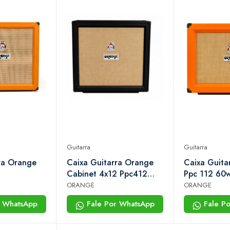
Guitarra
Guitarra
ra Orange
Caixa Guitarra Orange
Caixa Guita
2
Cabinet 4x12 Ppc412
Ppc 112 60
240w Black
ORANGE
ORANGE
r WhatsApp
Fale Por WhatsApp
Fale P