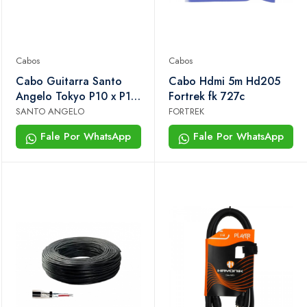
Cabos
Cabos
Cabo Guitarra Santo
Cabo Hdmi 5m Hd205
Angelo Tokyo P10 x P10
Fortrek fk 727c
4,57m 15ft Auto Mute
SANTO ANGELO
FORTREK
Fale Por WhatsApp
Fale Por WhatsApp