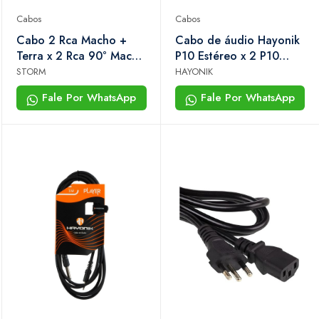
Cabos
Cabos
Cabo 2 Rca Macho +
Cabo de áudio Hayonik
Terra x 2 Rca 90° Macho
P10 Estéreo x 2 P10
+ Terra 1,5m Storm
Mono 3m Preto Linha
STORM
HAYONIK
Brasil
Fale Por WhatsApp
Fale Por WhatsApp