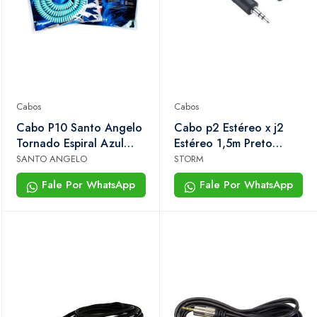
Cabos
Cabos
Cabo P10 Santo Angelo
Cabo p2 Estéreo x j2
Tornado Espiral Azul
Estéreo 1,5m Preto
Claro 30ft 9,15m
Storm
SANTO ANGELO
STORM
Guitarra Baixo
Fale Por WhatsApp
Fale Por WhatsApp