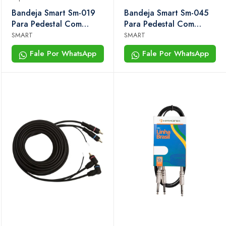
Bandeja Smart Sm-019
Bandeja Smart Sm-045
Para Pedestal Com
Para Pedestal Com
Clamp Para Palco,
Suporte Para 3
SMART
SMART
Estúdio e Igreja
Microfones e 2 Copos
Fale Por WhatsApp
Fale Por WhatsApp