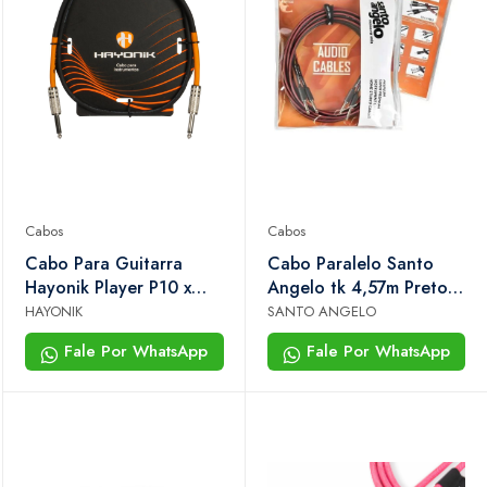
Cabos
Cabos
Cabo Para Guitarra
Cabo Paralelo Santo
Hayonik Player P10 x
Angelo tk 4,57m Preto 2
P10 1 Metro Preto
P10 x 2 P10 Para
HAYONIK
SANTO ANGELO
Teclado e áudio
Fale Por WhatsApp
Fale Por WhatsApp