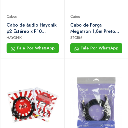
Cabos
Cabos
Cabo de áudio Hayonik
Cabo de Força
p2 Estéreo x P10
Megatron 1,8m Preto
Estéreo 3m Preto
10a Bivolt Para
HAYONIK
STORM
Notebook, pc e Fontes
Fale Por WhatsApp
Fale Por WhatsApp