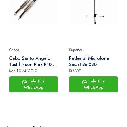
Cabos
Suportes
Cabo Santo Angelo
Pedestal Microfone
Textil Neon Pink P10
Smart Sm030
P10 4,57m
SANTO ANGELO
SMART
Fale Por
Fale Por
WhatsApp
WhatsApp