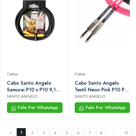
Cabos
Cabos
Cabo Santo Angelo
Cabo Santo Angelo
Samurai P10 x P10 9,15m
Textil Neon Pink P10 P10
30ft Para Guitarra,
4,57m
SANTO ANGELO
SANTO ANGELO
Baixo e Instrumentos
Fale Por WhatsApp
Fale Por WhatsApp
«
1
...
2
3
4
5
6
7
8
15