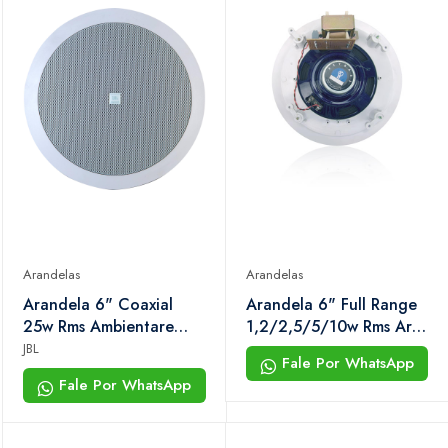
Arandelas
Arandelas
Arandela 6" Coaxial
Arandela 6" Full Range
25w Rms Ambientare
1,2/2,5/5/10w Rms Ar-
6co2r Branca Jbl (c/
610 tf Hayonik
JBL
Fale Por WhatsApp
2unid.)
Fale Por WhatsApp