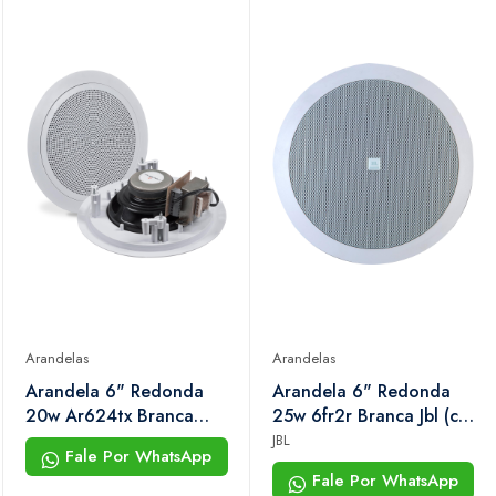
Arandelas
Arandelas
Arandela 6" Redonda
Arandela 6" Redonda
20w Ar624tx Branca
25w 6fr2r Branca Jbl (c/
Hayonik
2unid.)
JBL
Fale Por WhatsApp
Fale Por WhatsApp