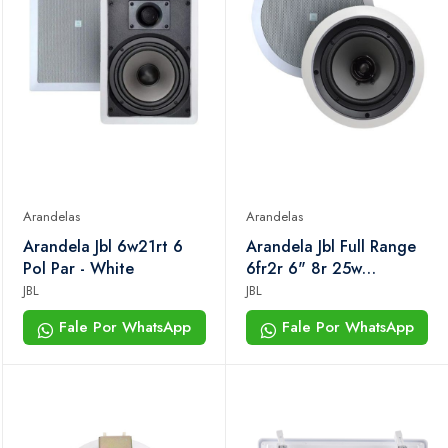
Arandelas
Arandelas
Arandela Jbl 6w21rt 6
Arandela Jbl Full Range
Pol Par - White
6fr2r 6" 8r 25w
Redonda Branca Par
JBL
JBL
Fale Por WhatsApp
Fale Por WhatsApp