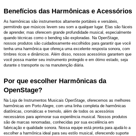
Benefícios das Harmônicas e Acessórios
As harmônicas são instrumentos altamente portáteis e versáteis,
permitindo que músicos levem seu som a qualquer lugar. Elas são fáceis
de aprender, mas oferecem grande profundidade musical, especialmente
quando técnicas como o bending são exploradas. Na OpenStage,
nossos produtos são cuidadosamente escolhidos para garantir que você
tenha uma harmônica que ofereça uma excelente resposta sonora, com
timbres ricos e dinâmicos. Além disso, nossos acessórios garantem que
você possa manter seu instrumento protegido e em ótimo estado, seja
durante o transporte ou na manutenção diária.
Por que escolher Harmônicas da
OpenStage?
Na Loja de Instrumentos Musicais OpenStage, oferecemos as melhores
harmônicas em Porto Alegre, com uma linha completa de harmônicas
diatônicas, cromáticas e tremolo, além de todos os acessórios
necessários para aprimorar sua experiência musical. Nossos produtos
são de marcas renomadas, conhecidas por sua excelência em
fabricação e qualidade sonora. Nossa equipe está pronta para ajudá-lo a
escolher a harmônica ideal para seu estilo musical, oferecendo suporte