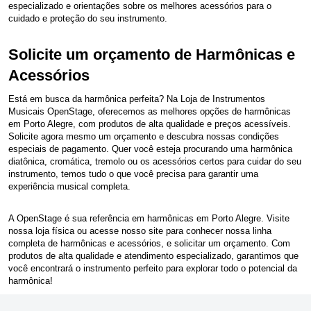
especializado e orientações sobre os melhores acessórios para o
cuidado e proteção do seu instrumento.
Solicite um orçamento de Harmônicas e
Acessórios
Está em busca da harmônica perfeita? Na Loja de Instrumentos
Musicais OpenStage, oferecemos as melhores opções de harmônicas
em Porto Alegre, com produtos de alta qualidade e preços acessíveis.
Solicite agora mesmo um orçamento e descubra nossas condições
especiais de pagamento. Quer você esteja procurando uma harmônica
diatônica, cromática, tremolo ou os acessórios certos para cuidar do seu
instrumento, temos tudo o que você precisa para garantir uma
experiência musical completa.
A OpenStage é sua referência em harmônicas em Porto Alegre. Visite
nossa loja física ou acesse nosso site para conhecer nossa linha
completa de harmônicas e acessórios, e solicitar um orçamento. Com
produtos de alta qualidade e atendimento especializado, garantimos que
você encontrará o instrumento perfeito para explorar todo o potencial da
harmônica!