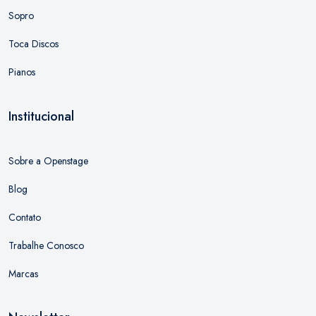
Sopro
Toca Discos
Pianos
Institucional
Sobre a Openstage
Blog
Contato
Trabalhe Conosco
Marcas