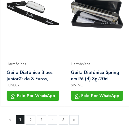
Harmônicas
Harmônicas
Gaita Diatônica Blues
Gaita Diatônica Spring
Junior® de 8 Furos,
em Ré (d) Sg-20d
Tonalidade de Dó Maior
FENDER
SPRING
Fale Por WhatsApp
Fale Por WhatsApp
«
1
2
3
4
5
»