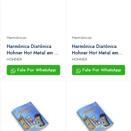
Harmônicas
Harmônicas
Harmônica Diatônica
Harmônica Diatônica
Hohner Hot Metal em Lá
Hohner Hot Metal em
(a)
Sol (g)
HOHNER
HOHNER
Fale Por WhatsApp
Fale Por WhatsApp