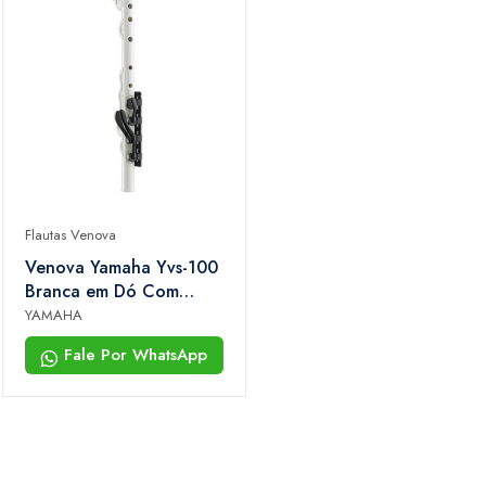
Flautas Venova
Venova Yamaha Yvs-100
Branca em Dó Com
Estojo e Som Tipo
YAMAHA
Saxofone
Fale Por WhatsApp