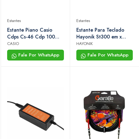
Estantes
Estantes
Estante Piano Casio
Estante Para Teclado
Cdps Cs-46 Cdp 100
Hayonik St300 em x
150 350 360 160
Dobrável Com Altura
CASIO
HAYONIK
Regulável
Fale Por WhatsApp
Fale Por WhatsApp