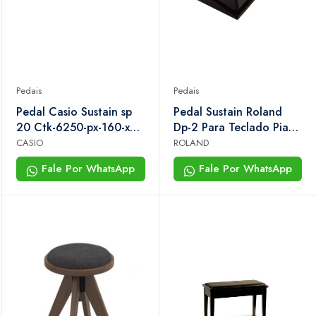
Pedais
Pedais
Pedal Casio Sustain sp
Pedal Sustain Roland
20 Ctk-6250-px-160-xw-
Dp-2 Para Teclado Piano
p1gd-cdp-130
Digital e Sintetizador
CASIO
ROLAND
Fale Por WhatsApp
Fale Por WhatsApp