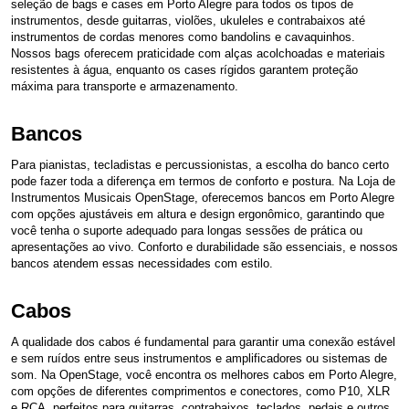
seleção de bags e cases em Porto Alegre para todos os tipos de
instrumentos, desde guitarras, violões, ukuleles e contrabaixos até
instrumentos de cordas menores como bandolins e cavaquinhos.
Nossos bags oferecem praticidade com alças acolchoadas e materiais
resistentes à água, enquanto os cases rígidos garantem proteção
máxima para transporte e armazenamento.
Bancos
Para pianistas, tecladistas e percussionistas, a escolha do banco certo
pode fazer toda a diferença em termos de conforto e postura. Na Loja de
Instrumentos Musicais OpenStage, oferecemos bancos em Porto Alegre
com opções ajustáveis em altura e design ergonômico, garantindo que
você tenha o suporte adequado para longas sessões de prática ou
apresentações ao vivo. Conforto e durabilidade são essenciais, e nossos
bancos atendem essas necessidades com estilo.
Cabos
A qualidade dos cabos é fundamental para garantir uma conexão estável
e sem ruídos entre seus instrumentos e amplificadores ou sistemas de
som. Na OpenStage, você encontra os melhores cabos em Porto Alegre,
com opções de diferentes comprimentos e conectores, como P10, XLR
e RCA, perfeitos para guitarras, contrabaixos, teclados, pedais e outros