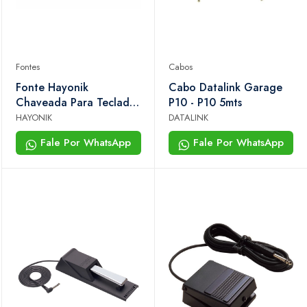
Fontes
Cabos
Fonte Hayonik
Cabo Datalink Garage
Chaveada Para Teclados
P10 - P10 5mts
Yamaha 16vdc Fty/2,4a
HAYONIK
DATALINK
Fale Por WhatsApp
Fale Por WhatsApp