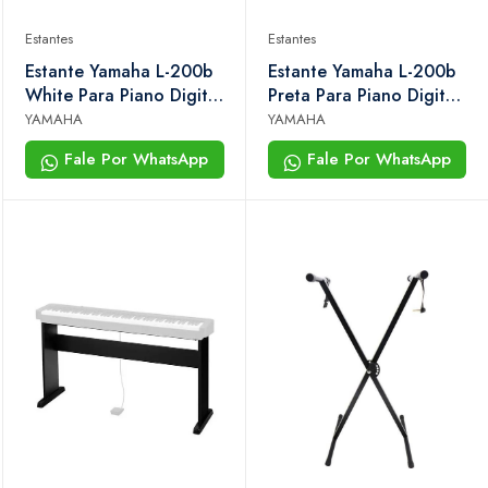
Estantes
Estantes
Estante Yamaha L-200b
Estante Yamaha L-200b
White Para Piano Digital
Preta Para Piano Digital
P-225
P-225 Original Yamaha
YAMAHA
YAMAHA
Fale Por WhatsApp
Fale Por WhatsApp