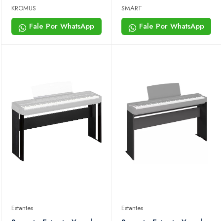
Kromus
Dobrável Com Bag
KROMUS
SMART
Regulável
Fale Por WhatsApp
Fale Por WhatsApp
Estantes
Estantes