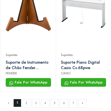
Suportes
Suportes
Suporte de Instrumento
Suporte Piano Digital
de Chão Fender
Casio Cs-68pwe
Timberframe
FENDER
CASIO
Fale Por WhatsApp
Fale Por WhatsApp
«
1
2
3
4
5
6
7
»