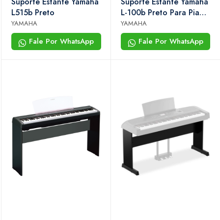
Suporte Estante Yamaha
Suporte Estante Yamaha
L515b Preto
L-100b Preto Para Piano
Digital P-143 e P-145
YAMAHA
YAMAHA
Fale Por WhatsApp
Fale Por WhatsApp