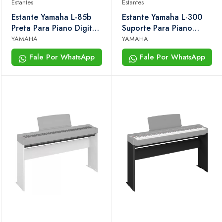
Estantes
Estantes
Estante Yamaha L-85b
Estante Yamaha L-300
Preta Para Piano Digital
Suporte Para Piano
P-45, P-115, P-105 e
Digital P-s500 e Dgx-
YAMAHA
YAMAHA
Série p
670 - Preta
Fale Por WhatsApp
Fale Por WhatsApp