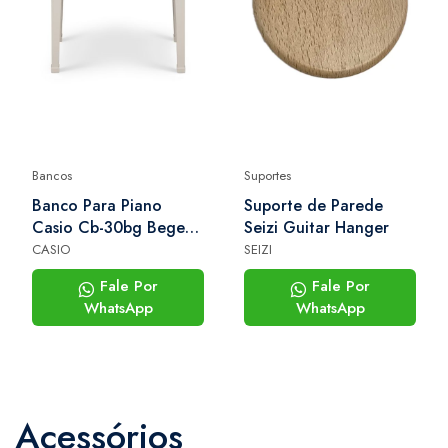
Bancos
Suportes
Banco Para Piano
Suporte de Parede
Casio Cb-30bg Bege
Seizi Guitar Hanger
Ajustável Para Piano
CASIO
SEIZI
Digital
Fale Por
Fale Por
WhatsApp
WhatsApp
Acessórios