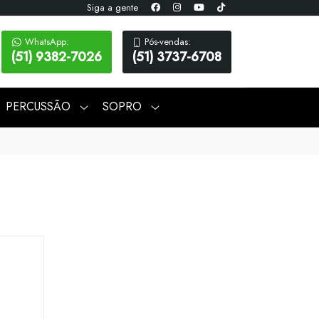
Siga a gente
WhatsApp:
Pós-vendas:
(51) 9382-7026
(51) 3737-6708
PERCUSSÃO
SOPRO