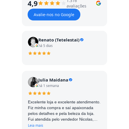
1.316
4,9
avaliações
Avalie-nos no Google
Renato (Tetelestai)
há 5 dias
Julia Maidana
há 1 semana
Excelente loja e excelente atendimento.
Fiz minha compra e saí apaixonada
pelos detalhes e pela beleza da loja.
Fui atendida pelo vendedor Nicolas,
muito simpático e atencioso. Com
Leia mais