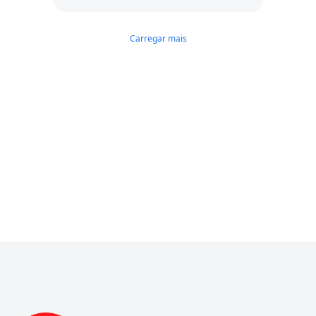
certeza me influenciou muito a realizar
a compra. Parabéns!
Carregar mais