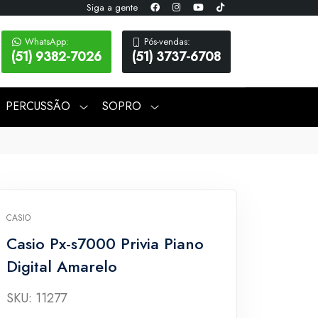
Siga a gente
WhatsApp:
Pós-vendas:
(51) 9382-7026
(51) 3737-6708
PERCUSSÃO
SOPRO
CASIO
Casio Px-s7000 Privia Piano
Digital Amarelo
SKU: 11277