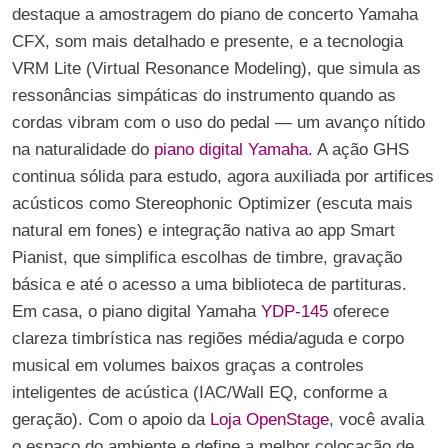
destaque a amostragem do piano de concerto Yamaha
CFX, som mais detalhado e presente, e a tecnologia
VRM Lite (Virtual Resonance Modeling), que simula as
ressonâncias simpáticas do instrumento quando as
cordas vibram com o uso do pedal — um avanço nítido
na naturalidade do
piano digital Yamaha
. A ação GHS
continua sólida para estudo, agora auxiliada por artifices
acústicos como Stereophonic Optimizer (escuta mais
natural em fones) e integração nativa ao app Smart
Pianist, que simplifica escolhas de timbre, gravação
básica e até o acesso a uma biblioteca de partituras.
Em casa, o piano digital Yamaha
YDP-145
oferece
clareza timbrística nas regiões média/aguda e corpo
musical em volumes baixos graças a controles
inteligentes de acústica (IAC/Wall EQ, conforme a
geração). Com o apoio da
Loja OpenStage
, você avalia
o espaço do ambiente e define a melhor colocação de