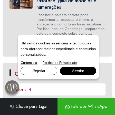
saxofone: guia de modelos e
numerações
Escolher a palheta correta pode
transformar a resposta, o timbre, a
afinação e o conforto ao tocar saxofone.
Por isso, nós, da Openstage, preparamos
este guia completo sobre palhetas
Vandoren para saxofone, reunindo
informações práticas para quem est...
Utilizamos cookies essenciais e tecnologias
para oferecer melhor experiência e conteúdos
personalizados.
Customizar
Política de Privacidade
Rejeitar
Aceitar
Categorias
Editorial
4
Ukulele
3
Clique para Ligar
Fale por WhatsApp