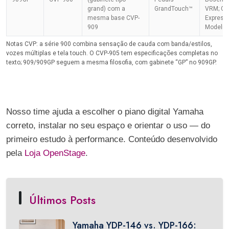
grand) com a
GrandTouch™
VRM; Gr
mesma base CVP-
Express
909
Modelin
Notas CVP: a série 900 combina sensação de cauda com banda/estilos,
vozes múltiplas e tela touch. O CVP-905 tem especificações completas no
texto; 909/909GP seguem a mesma filosofia, com gabinete “GP” no 909GP.
Nosso time ajuda a escolher o piano digital Yamaha
correto, instalar no seu espaço e orientar o uso — do
primeiro estudo à performance. Conteúdo desenvolvido
pela
Loja OpenStage
.
Últimos Posts
Yamaha YDP-146 vs. YDP-166: