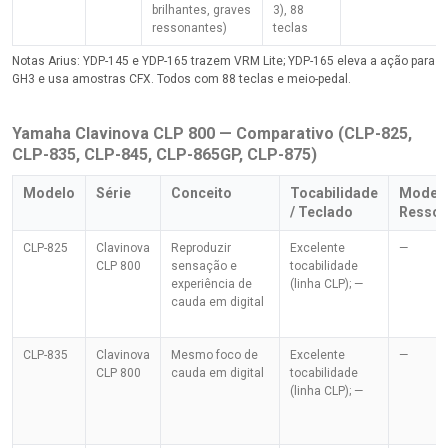
brilhantes, graves
3), 88
ressonantes)
teclas
Notas Arius: YDP-145 e YDP-165 trazem VRM Lite; YDP-165 eleva a ação para
GH3 e usa amostras CFX. Todos com 88 teclas e meio-pedal.
Yamaha Clavinova CLP 800 — Comparativo (CLP-825,
CLP-835, CLP-845, CLP-865GP, CLP-875)
Modelo
Série
Conceito
Tocabilidade
Modela
/ Teclado
Resson
CLP-825
Clavinova
Reproduzir
Excelente
—
CLP 800
sensação e
tocabilidade
experiência de
(linha CLP); —
cauda em digital
CLP-835
Clavinova
Mesmo foco de
Excelente
—
CLP 800
cauda em digital
tocabilidade
(linha CLP); —