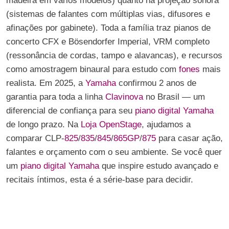
madeira em vários modelos) quanto na projeção sonora
(sistemas de falantes com múltiplas vias, difusores e
afinações por gabinete). Toda a família traz pianos de
concerto CFX e Bösendorfer Imperial, VRM completo
(ressonância de cordas, tampo e alavancas), e recursos
como amostragem binaural para estudo com
fones
mais
realista. Em 2025, a
Yamaha
confirmou 2 anos de
garantia para toda a linha
Clavinova
no Brasil — um
diferencial de confiança para seu
piano digital Yamaha
de longo prazo. Na
Loja OpenStage
, ajudamos a
comparar CLP-
825
/
835
/
845
/
865GP
/
875
para casar ação,
falantes e orçamento com o seu ambiente. Se você quer
um
piano digital Yamaha
que inspire estudo avançado e
recitais íntimos, esta é a série-base para decidir.