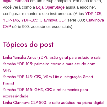
digital Yamaha
em um setup completo. Em cada tópico,
você verá como a
Loja OpenStage
ajuda a escolher,
configurar e manter o seu instrumento. (Arius
YDP-105
,
YDP-145
,
YDP-165
;
Clavinova CLP
série 800;
Clavinova
CVP
série 900; acessórios essenciais).
Tópicos do post
Linha Yamaha Arius (YDP): visão geral para estudo e sala
Yamaha YDP-105: primeiro console para estudo com
GHS
Yamaha YDP-145: CFX, VRM Lite e integração Smart
Pianist
Yamaha YDP-165: GH3, CFX e refinamentos para
expressividade
Linha Clavinova CLP-800: o salto acústico no piano digital