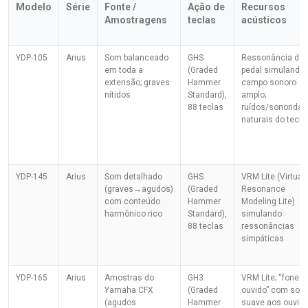
Modelo
Série
Fonte /
Ação de
Recursos
Amostragens
teclas
acústicos
YDP-105
Arius
Som balanceado
GHS
Ressonância do
em toda a
(Graded
pedal simulando
extensão; graves
Hammer
campo sonoro
nítidos
Standard),
amplo;
88 teclas
ruídos/sonorida
naturais do tecla
YDP-145
Arius
Som detalhado
GHS
VRM Lite (Virtual
(graves→agudos)
(Graded
Resonance
com conteúdo
Hammer
Modeling Lite)
harmônico rico
Standard),
simulando
88 teclas
ressonâncias
simpáticas
YDP-165
Arius
Amostras do
GH3
VRM Lite; “fones 
Yamaha CFX
(Graded
ouvido” com som
(agudos
Hammer
suave aos ouvid