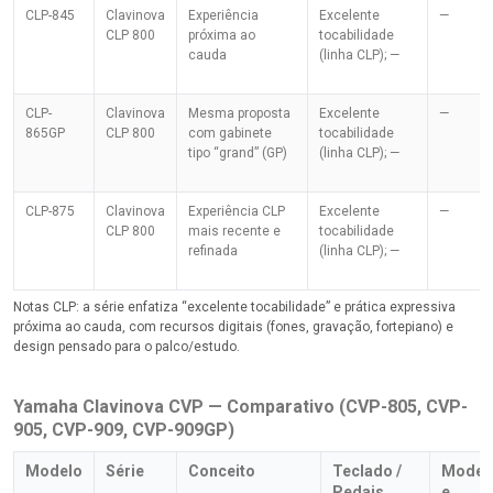
CLP-845
Clavinova
Experiência
Excelente
—
CLP 800
próxima ao
tocabilidade
cauda
(linha CLP); —
CLP-
Clavinova
Mesma proposta
Excelente
—
865GP
CLP 800
com gabinete
tocabilidade
tipo “grand” (GP)
(linha CLP); —
CLP-875
Clavinova
Experiência CLP
Excelente
—
CLP 800
mais recente e
tocabilidade
refinada
(linha CLP); —
Notas CLP: a série enfatiza “excelente tocabilidade” e prática expressiva
próxima ao cauda, com recursos digitais (fones, gravação, fortepiano) e
design pensado para o palco/estudo.
Yamaha Clavinova CVP — Comparativo (CVP-805, CVP-
905, CVP-909, CVP-909GP)
Modelo
Série
Conceito
Teclado /
Model
Pedais
e