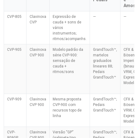
Amost
CVP-805
Clavinova
Expressão de
—
—
CVP
cauda + sons de
vários
instrumentos;
ritmos/acompanhs.
CVP-905
Clavinova
Modelo padrão da
GrandTouch™,
CFX &
CVP 900
série CVP-900:
martelos
Bösendo
sensação de
graduados
Imperial
cauda +
lineares 88;
(binaurai
ritmos/sons
Pedais
VRM, Gr
GrandTouch™
Express
Modelin
CVP-909
Clavinova
Mesma proposta
GrandTouch™;
CFX &
CVP 900
CVP-900 com
Pedais
Bösendo
recursos topo de
GrandTouch™
VRM; Gr
linha
Express
Modelin
CVP-
Clavinova
Versão “GP”
GrandTouch™;
CFX &
909GP
CVP 900
(gabinete tipo
Pedais
Bösendo