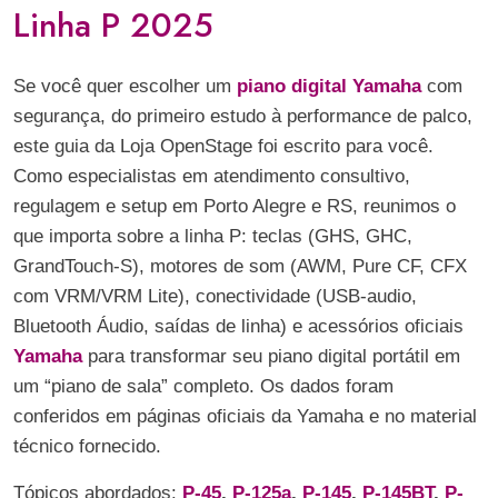
Linha P 2025
Se você quer escolher um
piano digital Yamaha
com
segurança, do primeiro estudo à performance de palco,
este guia da Loja OpenStage foi escrito para você.
Como especialistas em atendimento consultivo,
regulagem e setup em Porto Alegre e RS, reunimos o
que importa sobre a linha P: teclas (GHS, GHC,
GrandTouch-S), motores de som (AWM, Pure CF, CFX
com VRM/VRM Lite), conectividade (USB-audio,
Bluetooth Áudio, saídas de linha) e acessórios oficiais
Yamaha
para transformar seu piano digital portátil em
um “piano de sala” completo. Os dados foram
conferidos em páginas oficiais da Yamaha e no material
técnico fornecido.
Tópicos abordados:
P-45
,
P-125a
,
P-145
,
P-145BT
,
P-