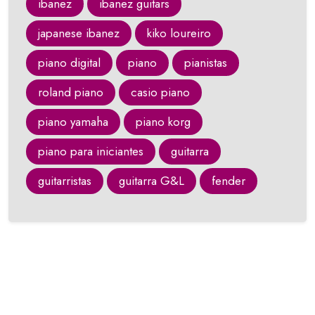
ibanez
ibanez guitars
japanese ibanez
kiko loureiro
piano digital
piano
pianistas
roland piano
casio piano
piano yamaha
piano korg
piano para iniciantes
guitarra
guitarristas
guitarra G&L
fender