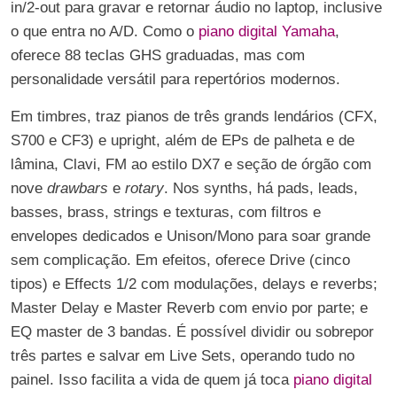
in/2-out para gravar e retornar áudio no laptop, inclusive
o que entra no A/D. Como o
piano digital Yamaha
,
oferece 88 teclas GHS graduadas, mas com
personalidade versátil para repertórios modernos.
Em timbres, traz pianos de três grands lendários (CFX,
S700 e CF3) e upright, além de EPs de palheta e de
lâmina, Clavi, FM ao estilo DX7 e seção de órgão com
nove
drawbars
e
rotary
. Nos synths, há pads, leads,
basses, brass, strings e texturas, com filtros e
envelopes dedicados e Unison/Mono para soar grande
sem complicação. Em efeitos, oferece Drive (cinco
tipos) e Effects 1/2 com modulações, delays e reverbs;
Master Delay e Master Reverb com envio por parte; e
EQ master de 3 bandas. É possível dividir ou sobrepor
três partes e salvar em Live Sets, operando tudo no
painel. Isso facilita a vida de quem já toca
piano digital