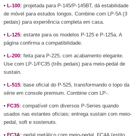
•
L-100
:
projetada para P-145/P-145BT, dá estabilidade
de móvel para estudos longos. Combine com LP-5A (3
pedais) para experiência completa em casa.
•
L-125
:
estante para os modelos P-125 e P-125a. A
página confirma a compatibilidade.
•
L-200
:
feita para P-225, com acabamento elegante.
Use com LP-1/FC35 (três pedais) para meio-pedal de
sustain.
•
L-515
:
base oficial do P-525, transformando o topo da
série em console premium. Combine com LP-.
•
FC35
:
compatível com diversos P-Series quando
usados nas estantes oficiais; entrega sustain com meio-
pedal, soft e sostenuto.
•
FC3A
:
pedal metálico com meio-pedal. FC4A (estilo