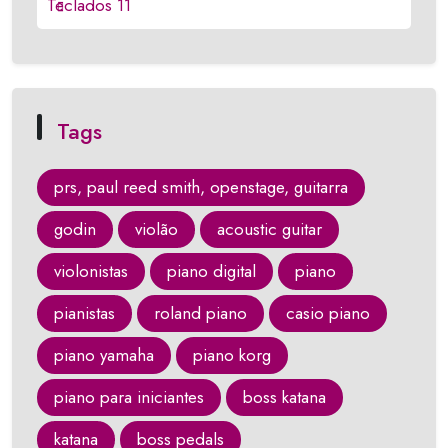
Teclados
11
Tags
prs, paul reed smith, openstage, guitarra
godin
violão
acoustic guitar
violonistas
piano digital
piano
pianistas
roland piano
casio piano
piano yamaha
piano korg
piano para iniciantes
boss katana
katana
boss pedals